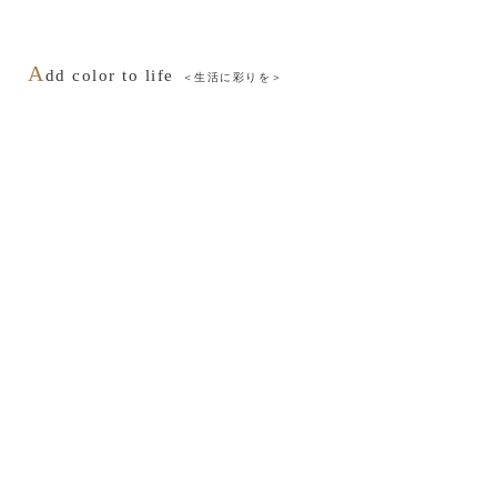
A
dd color to life
＜生活に彩りを＞