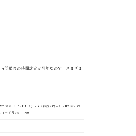
１時間単位の時間設定が可能なので、さまざま
130×H281×D138(mm) <容器>約W90×H216×D9
 <コード長>約1.2ｍ