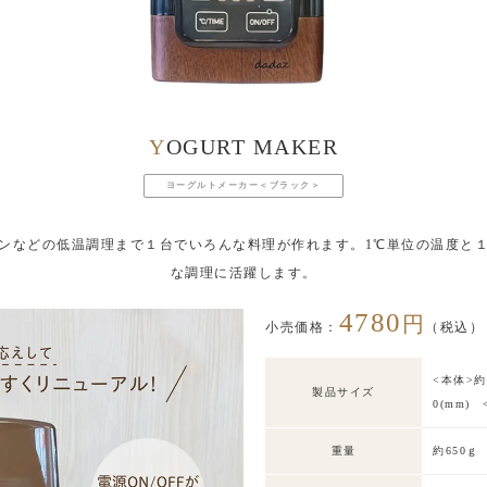
YOGURT MAKER
ヨーグルトメーカー＜ブラック＞
ンなどの低温調理まで１台でいろんな料理が作れます。1℃単位の温度と
な調理に活躍します。
4780
円
小売価格：
（税込）
<本体>約W
製品サイズ
0(mm)
重量
約650ｇ