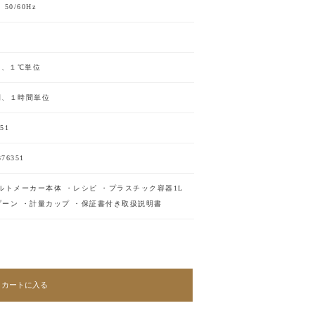
 50/60Hz
5℃、１℃単位
時間、１時間単位
351
376351
ルトメーカー本体 ・レシピ ・プラスチック容器1L
スプーン ・計量カップ ・保証書付き取扱説明書