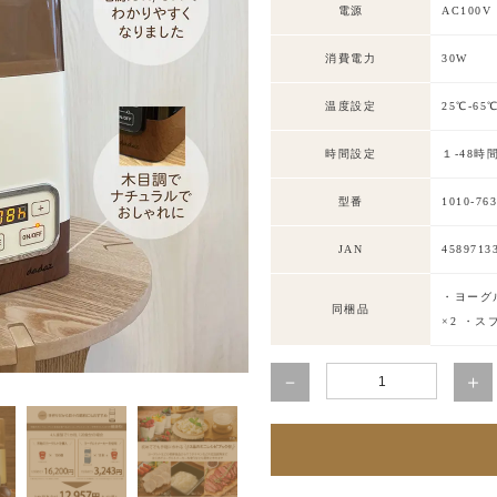
電源
AC100V
消費電力
30W
温度設定
25℃-6
時間設定
１-48
型番
1010-76
JAN
4589713
・ヨーグ
同梱品
×2 ・