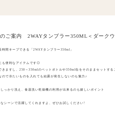
品のご案内 2WAYタンブラー350ML＜ダーク
間キープできる「2WAYタンブラー350ml」
にも便利なアイテムです◎
ますし、250～350mlのペットボトルや350ml缶をそのままセットす
なので冷たいものを入れても結露が発生しないのも魅力♪
でしっかり洗え、食器洗い乾燥機の利用が出来るのも嬉しいポイント
まなシーンで活躍してくれますよ、ぜひお試しください!