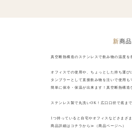
新商
真空断熱構造のステンレスで飲み物の温度を長時
オフィスでの使用や、ちょっとした持ち運び
タンブラーとして直接飲み物を注いで使用もでき
簡単に保冷・保温が出来ます！真空断熱構造
ステンレス製で丸洗いOK！広口口径で底ま
1つ持っていると自宅やオフィスなどさまざ
商品詳細はコチラから
≫
（商品ページへ）