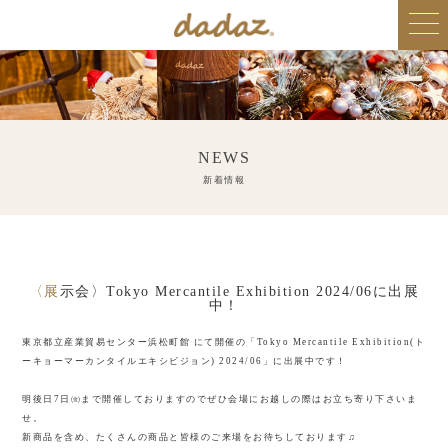
NEWS
新着情報
〈展示会〉Tokyo Mercantile Exhibition 2024/06に出展
中！
東京都立産業貿易センター浜松町館 にて開催の「Tokyo Mercantile Exhibition(ト
ーキョーマーカンタイルエキシビジョン) 2024/06」に出展中です！
明後日7日㈮まで開催しておりますのでぜひ会場にお越しの際はお立ち寄り下さいま
せ。
新商品を含め、たくさんの商品と皆様のご来場をお待ちしております♫